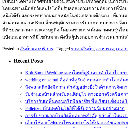
เรียนมาได้ทางโทรศัพท์สายด่วน สินค้าประเภทวัตถุดิบในการป
โดยเฉพาะเนื้อสัตว์และไข่ไก่ก็ปรับลดลงตามความต้องการที่น้อ
หนึ่งได้รับผลกระทบจากฝนตกหนักในช่วงปลายเดือนก.ย. ที่ผ่านม
จำนวนมากอาจปรับเปลี่ยนพฤติกรรมการรับประทานอาหาร จึงเป็นโอ
นี้ที่ซบเซาตามภาวะเศรษฐกิจ โดยเฉพาะการเน้นตลาดคนรุ่นใหม่ที่
แป้งและอาหารที่มีไขมันมาก ดังนั้นผู้ประกอบการจำนวนมากหันไป
Posted in
สินค้าและบริการ
|
Tagged
ราคาสินค้า
,
อาหารเจ
,
เทศกา
Recent Posts
Koh Samui Wedding ตอบโจทย์คู่รักจากทั่วโลกได้อย
wedding on samui คือคำที่คู่รักจำนวนมากทั่วโลกค้น
ลังพลาสติกยังมีความสำคัญอย่างยิ่งในด้านการจัดกา
รับจำนองบ้านสำหรับคนติดบูโร ทางออกจริงหรือความ
บริการรับเทพื้นคอนกรีตมืออาชีพ พื้นเรียบ แข็งแรง
Palletizer เป็นเทคโนโลยีที่ได้รับความนิยมอย่างมาก
การรับขายฝากบ้านยังมีบทบาทสำคัญอย่างยิ่งในแวดว
เลือกใช้สายไฟคอนโทรลอย่างไรให้ปลอดภัยและประ