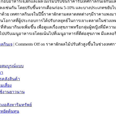
ระกอบอาหารเจ,ผักและผลไม้เริ่มปรับขึ้นราคารับเทศกาลกินเจกั
ยลงเช่นกัน โดยปรับขึ้นจากเดือนก่อน 5-10% และบางประเภทขยับไ
าด้วย เทศกาลกินเจในปีนี้ราคาผักตามตลาดสดต่างๆมีราคาแพงมากข
กาสที่ผู้ประกอบการได้ปรับกลยุทธ์ในการเจาะตลาดในช่วงเทศกาลก
หันมากินเจเพิ่มขึ้น เพื่อดูแลเรื่องสุขภาพหรือกลุ่มผู้หญิงที่
ปรับเมนูอาหารเจโดยเน้นไปที่เมนูอาหารที่ดีต่อสุขภาพ มีแคลอรี่
ลกินเจ
|
Comments Off
on ราคาผักผลไม้ปรับตัวสูงขึ้นในช่วงเทศก
่างสมบูรณ์แบบ
หา
รคลังสินค้า
เสี่ยง
 ใช้งานยาวนาน
งอสังหาริมทรัพย์
หยัดต้นทุน