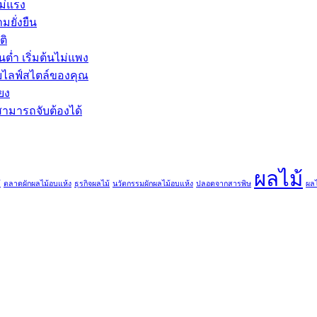
ม่แรง
มยั่งยืน
ติ
่ำ เริ่มต้นไม่แพง
ับไลฟ์สไตล์ของคุณ
ียง
มารถจับต้องได้
ผลไม้
้
ตลาดผักผลไม้อบแห้ง
ธุรกิจผลไม้
นวัตกรรมผักผลไม้อบแห้ง
ปลอดจากสารพิษ
ผลไ