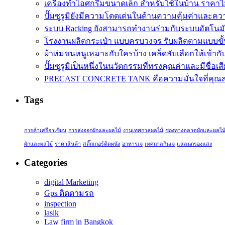
เครื่องทำไอศกรีมขนาดเล็ก สำหรับใช้ในบ้าน ราคาไ
ปั๊มซูรูมิยังมีความโดดเด่นในด้านความคุ้มค่าและควา
ระบบ Racking ยังสามารถทำงานร่วมกับระบบอัตโนมั
โรงงานผลิตกระเป๋า แบบครบวงจร รับผลิตตามแบบขั้นต
ผ้าห่มขนหนูเหมาะกับใครบ้าง เคล็ดลับเลือกให้เข้าก
ปั๊มซูรูมิเป็นหนึ่งในนวัตกรรมที่ทรงคุณค่าและมีชื่อเส
PRECAST CONCRETE TANK คือความมั่นใจที่คุณสา
Tags
การค้าเสรีอาเซียน
การส่งออกผักและผลไม้
งานเทศกาลผลไม้
ช่องทางตลาดผักและผลไม
ผักและผลไม้
ราคาสินค้า
สติ๊กเกอร์ติดผนัง
อาหารเจ
เทศกาลกินเจ
แสลนกรองแสง
Categories
digital Marketing
Gps ติดตามรถ
inspection
lasik
Law firm in Bangkok