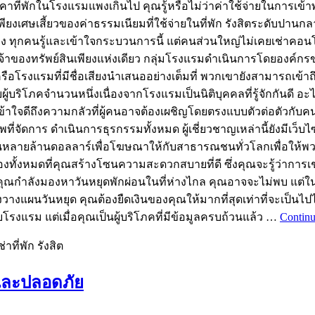
คาที่พักในโรงแรมแพงเกินไป คุณรู้หรือไม่ว่าค่าใช้จ่ายในการเข้าพัก
ยงเศษเสี้ยวของค่าธรรมเนียมที่ใช้จ่ายในที่พัก รังสิตระดับปานกลาง เ
ต่อการจอง ทุกคนรู้และเข้าใจกระบวนการนี้ แต่คนส่วนใหญ่ไม่เคยเช่า
งใจเจ้าของทรัพย์สินเพียงแห่งเดียว กลุ่มโรงแรมดำเนินการโดยองค
รือโรงแรมที่มีชื่อเสียงนำเสนออย่างเต็มที่ พวกเขายังสามารถเข้าถึงท
ู้บริโภคจำนวนหนึ่งเนื่องจากโรงแรมเป็นนิติบุคคลที่รู้จักกันดี อ
ใจดีถึงความกลัวที่ผู้คนอาจต้องเผชิญโดยตรงแบบตัวต่อตัวกับคนแป
ีพที่จัดการ ดำเนินการธุรกรรมทั้งหมด ผู้เชี่ยวชาญเหล่านี้ยังมีเว
นหลายล้านดอลลาร์เพื่อโฆษณาให้กับสาธารณชนทั่วโลกเพื่อให้พวกเ
ข้องทั้งหมดที่คุณสร้างโซนความสะดวกสบายที่ดี ซึ่งคุณจะรู้ว่ากา
ุณกำลังมองหาวันหยุดพักผ่อนในที่ห่างไกล คุณอาจจะไม่พบ แต่ใน
ลังวางแผนวันหยุด คุณต้องยืดเงินของคุณให้มากที่สุดเท่าที่จะเป็
บโรงแรม แต่เมื่อคุณเป็นผู้บริโภคที่มีข้อมูลครบถ้วนแล้ว …
Continu
ที่พัก รังสิต
 และปลอดภัย