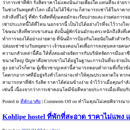
ว่าการเช่าที่พัก รังสิตราคาไม่แพงนั้นง่ายเพียงใด แทนที่จะจ่ายรา
ในช่วงวันหยุดทั่วโลก เมื่อไม่ได้ใช้งาน ก็สามารถเช่าได้ในราคาเพี
กลัวสิ่งที่ไม่รู้ ที่พัก รังสิตที่คุ้นเคยมักจะเรียบง่ายและง่าย
เช่าประเภทนี้ได้ที่ไหน นอกจากนี้ เป็นไปได้อย่างไรที่จะไว้วา
โฆษณาสิ่งที่พวกเขาเสนอ ดังนั้นผู้พักร้อนมักจะตระหนักถึงสิ่งที่เค
ทำการจองได้อย่างง่ายดาย ที่นั่นมีการป้องกันโดยนัยในตัวสำหรับผ
ปล่อยเช่าช่วงวันหยุดยาว เจ้าของคอนโดเพื่อการลงทุนหลายคนเข้า
ความกลัวเหล่านี้คือ ให้ทั้งสองฝ่ายจัดการกับบริษัทจัดการมืออาช
ขนาดใหญ่ ปัญหาคือพวกเขาไม่ได้อยู่ในฐานะการเงินที่จะจ่ายเงิ
สูง อย่างไรก็ตาม ผู้เชี่ยวชาญเหล่านี้สามารถตอบคำถามที่เกี่ยว
โดตากอากาศที่มีอยู่จริงทั่วโลกน่าจะทำให้คุณประหลาดใจ หากค
สามารถหาที่พัก รังสิต ราคาได้ค่อนข้างง่าย จำไว้ว่าเมื่อคุณกำ
เช่นนี้ เนื่องจากว่าการเช่าคอนโดมีข้อดีหลายประการเมื่อเทียบกั
Posted in
ที่พักอาศัย
|
Comments Off
on ทำไมคุณไม่เคยพิจารณาเช่า
Kohlipe hostel ที่พักที่สะอาด ราคาไม่แพง