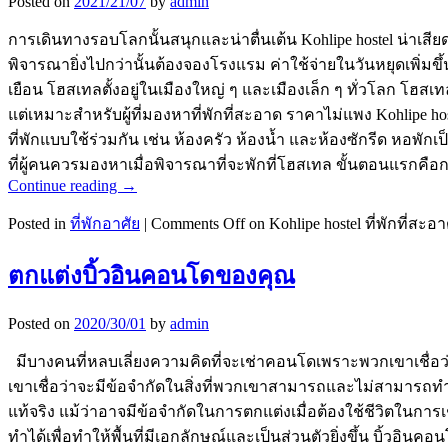
Posted on
2021/21/07
by
admin
การเดินทางรอบโลกนั้นสนุกและน่าตื่นเต้น Kohlipe hostel น่าเสี
พิจารณายิ่งไปกว่านั้นต้องจองโรงแรม ค่าใช้จ่ายในวันหยุดเพิ่ม
เยือน โฮสเทลตั้งอยู่ในเมืองใหญ่ ๆ และเมืองเล็ก ๆ ทั่วโลก โฮส
แต่เหมาะสำหรับผู้ที่มองหาที่พักที่สะอาด ราคาไม่แพง Kohlipe h
ที่พักแบบใช้ร่วมกัน เช่น ห้องครัว ห้องน้ำ และห้องซักรีด หอพ
ที่ผู้คนควรมองหาเมื่อพิจารณาที่จะพักที่โฮสเทล ขั้นตอนแรกค
Continue reading
→
Posted in
ที่พักอาศัย
|
Comments Off
on Kohlipe hostel ที่พักที่
ตกแต่งบิ้วอินคอนโดของคุณ
Posted on
2020/30/01
by
admin
มีบางคนที่หลบเลี่ยงความคิดที่จะเช่าคอนโดเพราะพวกเขาเชื่อว่า
เขาเชื่อว่าจะมีข้อจำกัดในสิ่งที่พวกเขาสามารถและไม่สามารถทำได
แท้จริง แม้ว่าอาจมีข้อจำกัดในการตกแต่งเมื่อต้องใช้ชีวิตในการ
ทำได้เพื่อทำให้พื้นที่มีเอกลักษณ์และเป็นส่วนตัวยิ่งขึ้น บิ้วอ