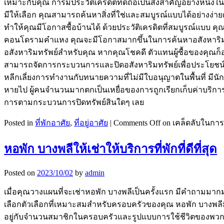
เหมาะกับคุณ การมีประวัติเครดิตที่ดีถือเป็นสิ่งสำคัญอย่างหน
มีให้เลือก คุณสามารถค้นหาสิ่งที่ใช่และสมบูรณ์แบบได้อย่างง่าย
ทำให้คุณมีโอกาสซื้อบ้านได้ ด้วยประวัติเครดิตที่สมบูรณ์แบบ ค
คอนโดรามคำแหง คุณจะมีโอกาสมากขึ้นในการค้นหาอสังหาริมทรั
อสังหาริมทรัพย์สำหรับคุณ หากคุณโชคดี ตัวแทนผู้ซื้อของคุณก็อ
สามารถจัดการกระบวนการและปิดอสังหาริมทรัพย์เพื่อประโยชน์ส
หลีกเลี่ยงการทำงานกับทนายความที่ไม่มีใบอนุญาตในพื้นที่ มีนักต
หายไป ผู้คนจำนวนมากตกเป็นเหยื่อของการถูกเรียกเก็บค่าบริ
การตามกระบวนการปิดทรัพย์สินใดๆ เลย
Posted in
ที่พักอาศัย
,
ที่อยู่อาศัย
|
Comments Off
on เคล็ดลับในกา
หอพัก บางพลีให้เช่าให้บริการที่พักที่ดีที่สุด
Posted on
2023/10/02
by
admin
เมื่อคุณวางแผนที่จะเช่าหอพัก บางพลีเป็นครั้งแรก มีคำถามมากม
เลือกตัวเลือกที่เหมาะสมสำหรับครอบครัวของคุณ หอพัก บางพลี
อยู่กับจำนวนสมาชิกในครอบครัวและรูปแบบการใช้ชีวิตของพวกเขา