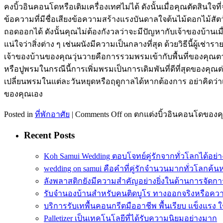
คงบิ้วอินคอนโดหรือเติมเครื่องเทศไม่ได้ ดังนั้นเมื่อคุณตัดสินใ
ข้อความที่มีชื่อเสียงข้อความสร้างแรงบันดาลใจต้นไม้ดอกไม้สัตว
ถอดออกได้ ดังนั้นคุณไม่ต้องกังวลว่าจะมีปัญหากับเจ้าของบ้านเมื
แน่ใจว่าสิ่งต่าง ๆ เช่นผนังมีความเป็นกลางที่สุด ด้วยวิธีนี้ผู้เช
เจ้าของบ้านของคุณวุ่นวายคือการรวมพรมเข้ากับพื้นที่ของคุณตามที่ไ
หรือปูพรมในกรณีนี้การเพิ่มพรมเป็นการเดิมพันที่ดีที่สุดของคุณ
เปลี่ยนพรมในแต่ละวันหยุดหรือฤดูกาลได้หากต้องการ อย่าคิดว่าเพ
ของคุณเอง
Posted in
ที่พักอาศัย
|
Comments Off
on ตกแต่งบิ้วอินคอนโดของค
Recent Posts
Koh Samui Wedding ตอบโจทย์คู่รักจากทั่วโลกได้อย
wedding on samui คือคำที่คู่รักจำนวนมากทั่วโลกค้น
ลังพลาสติกยังมีความสำคัญอย่างยิ่งในด้านการจัดกา
รับจำนองบ้านสำหรับคนติดบูโร ทางออกจริงหรือความ
บริการรับเทพื้นคอนกรีตมืออาชีพ พื้นเรียบ แข็งแรง
Palletizer เป็นเทคโนโลยีที่ได้รับความนิยมอย่างมาก