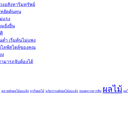
งอสังหาริมทรัพย์
หยัดต้นทุน
ม่แรง
มยั่งยืน
ติ
่ำ เริ่มต้นไม่แพง
ับไลฟ์สไตล์ของคุณ
ียง
มารถจับต้องได้
ผลไม้
้
ตลาดผักผลไม้อบแห้ง
ธุรกิจผลไม้
นวัตกรรมผักผลไม้อบแห้ง
ปลอดจากสารพิษ
ผลไ