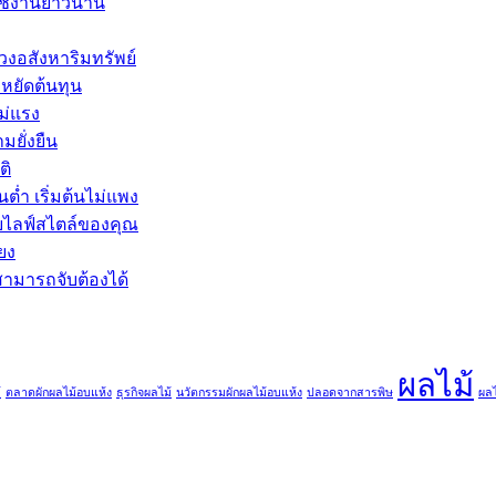
 ใช้งานยาวนาน
งอสังหาริมทรัพย์
หยัดต้นทุน
ม่แรง
มยั่งยืน
ติ
่ำ เริ่มต้นไม่แพง
ับไลฟ์สไตล์ของคุณ
ียง
มารถจับต้องได้
ผลไม้
้
ตลาดผักผลไม้อบแห้ง
ธุรกิจผลไม้
นวัตกรรมผักผลไม้อบแห้ง
ปลอดจากสารพิษ
ผลไ