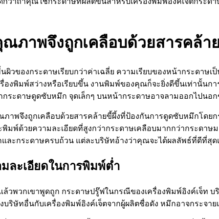
ว่าถ้าคุณใช้กระดาษที่ผลิตขึ้นสำหรับเครื่องพิมพ์อิงค์เจ็ตกร
มีคุณภาพจึงถูกเคลือบด้วยสารคล้า
้นผิวของกระดาษเรียบกว่าค่าเฉลี่ย ความเรียบของหน้ากระดาษเป็น
ิมพ์สว่างหรือเรียบขึ้น งานพิมพ์ของคุณก็จะยิ่งดีขึ้นเท่านั้นกา
องจากกระดาษดูดซับหมึก จุดเล็กๆ บนหน้ากระดาษอาจลามออกไปน
ีคุณภาพจึงถูกเคลือบด้วยสารคล้ายขี้ผึ้งที่ป้องกันการดูดซับหมึกโ
ะพิมพ์ด้วยความละเอียดที่สูงกว่ากระดาษเคลือบมากกว่ากระดาษมาต
กและกระดาษครบถ้วน แต่ละบริษัทอ้างว่าคุณจะได้ผลลัพธ์ที่ดีที่สุดเ
วามละเอียดในการพิมพ์ต่ำ
ไปแล้วพวกเขาพูดถูก กระดาษปรู๊ฟในกรณีของเครื่องพิมพ์อิงค์เจ็ท
องบริษัทอื่นกับเครื่องพิมพ์อิงค์เจ็ตจากผู้ผลิตชื่อดัง หมึกอาจกร