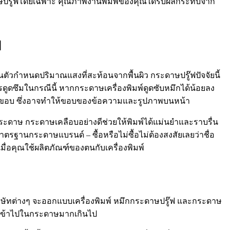
ะดาษปรู๊ฟโดยเฉพาะ คุณภาพงานพิมพ์ของคุณได้รับผลกระทบจาก
ย
ตัวกำหนดปริมาณแสงที่สะท้อนจากพื้นผิว กระดาษปรู๊ฟปัจจัยนี้
รดูดซึมในกรณีนี้ หากกระดาษเครื่องพิมพ์ดูดซับหมึกได้น้อยลง
อกขอบ ซึ่งอาจทำให้ขอบของข้อความและรูปภาพบนหน้า
ดยกระดาษ กระดาษเคลือบอย่างดีช่วยให้พิมพ์ได้แม่นยำและราบรื่น
รฐานกระดาษแบรนด์ – ซื้อหรือไม่ซื้อไม่ต้องสงสัยเลยว่าชื่อ
มื่อคุณใช้ผลิตภัณฑ์ของตนกับเครื่องพิมพ์
 บริษัทต่างๆ จะออกแบบเครื่องพิมพ์ หมึกกระดาษปรู๊ฟ และกระดาษ
ะจายเข้าไปในกระดาษมากเกินไป