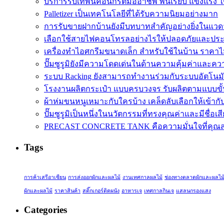
บริการรับเทพื้นคอนกรีตมืออาชีพ พื้นเรียบ แข็งแรง
Palletizer เป็นเทคโนโลยีที่ได้รับความนิยมอย่างมาก
การรับขายฝากบ้านยังมีบทบาทสำคัญอย่างยิ่งในแวดว
เลือกใช้สายไฟคอนโทรลอย่างไรให้ปลอดภัยและประ
เครื่องทำไอศกรีมขนาดเล็ก สำหรับใช้ในบ้าน ราคาไ
ปั๊มซูรูมิยังมีความโดดเด่นในด้านความคุ้มค่าและควา
ระบบ Racking ยังสามารถทำงานร่วมกับระบบอัตโนมั
โรงงานผลิตกระเป๋า แบบครบวงจร รับผลิตตามแบบขั้นต
ผ้าห่มขนหนูเหมาะกับใครบ้าง เคล็ดลับเลือกให้เข้าก
ปั๊มซูรูมิเป็นหนึ่งในนวัตกรรมที่ทรงคุณค่าและมีชื่อเส
PRECAST CONCRETE TANK คือความมั่นใจที่คุณสา
Tags
การค้าเสรีอาเซียน
การส่งออกผักและผลไม้
งานเทศกาลผลไม้
ช่องทางตลาดผักและผลไม
ผักและผลไม้
ราคาสินค้า
สติ๊กเกอร์ติดผนัง
อาหารเจ
เทศกาลกินเจ
แสลนกรองแสง
Categories