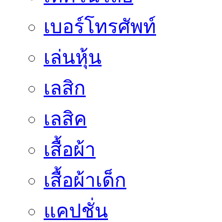
เบอร์โทรศัพท์
เล่นหุ้น
เลสิก
เลสิค
เสื้อผ้า
เสื้อผ้าเด็ก
แคปชั่น