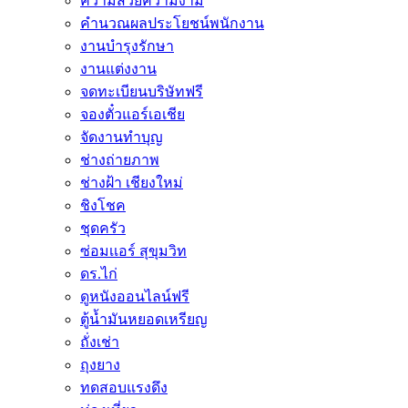
ความสวยความงาม
คำนวณผลประโยชน์พนักงาน
งานบำรุงรักษา
งานแต่งงาน
จดทะเบียนบริษัทฟรี
จองตั๋วแอร์เอเชีย
จัดงานทำบุญ
ช่างถ่ายภาพ
ช่างฝ้า เชียงใหม่
ชิงโชค
ชุดครัว
ซ่อมเเอร์ สุขุมวิท
ดร.ไก่
ดูหนังออนไลน์ฟรี
ตู้น้ำมันหยอดเหรียญ
ถั่งเช่า
ถุงยาง
ทดสอบแรงดึง