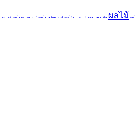
ผลไม้
้
ตลาดผักผลไม้อบแห้ง
ธุรกิจผลไม้
นวัตกรรมผักผลไม้อบแห้ง
ปลอดจากสารพิษ
ผลไ