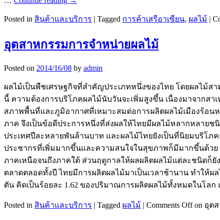
…
Continue reading
→
Posted in
สินค้าและบริการ
|
Tagged
การค้าเสรีอาเซียน
,
ผลไม้
|
C
อุตสาหกรรมการจำหน่ายผลไม้
Posted on
2014/16/08
by
admin
ผลไม้เป็นพืชเศรษฐกิจที่สำคัญประเภทหนึ่งของไทย โดยผลไม้สา
นี้ ความต้องการบริโภคผลไม้นับวันจะเพิ่มสูงขึ้น เนื่องมาจากส
สภาพพื้นที่และภูมิอากาศที่เหมาะสมต่อการผลิตผลไม้เมืองร้อน
ภาค จึงเป็นข้อดีประการหนึ่งที่ส่งผลให้ไทยมีผลไม้หลากหลายช
ประเทศปีละหลายพันล้านบาท และผลไม้ไทยยังเป็นที่นิยมบริโภคก
ประชากรที่เพิ่มมากขึ้นและความสนใจในสุขภาพก็มีมากขึ้นด้วย ใ
ภาคเหนือจนถึงภาคใต้ ส่วนฤดูกาลให้ผลผลิตผลไม้แต่ละชนิดก็ยัง
ตลาดตลอดทั้งปี ไทยมีการผลิตผลไม้มาเป็นเวลาช้านาน ทำให้ผลไ
ตัน คิดเป็นร้อยละ 1.62 ของปริมาณการผลิตผลไม้ทั้งหมดในโลก แล
Posted in
สินค้าและบริการ
|
Tagged
ผลไม้
|
Comments Off
on อุต