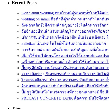
Recent Posts
Koh Samui Wedding ตอบโจทย์คู่รักจากทั่วโลกได้อย
wedding on samui คือคำที่คู่รักจำนวนมากทั่วโลกค้น
ลังพลาสติกยังมีความสำคัญอย่างยิ่งในด้านการจัดกา
รับจำนองบ้านสำหรับคนติดบูโร ทางออกจริงหรือความ
บริการรับเทพื้นคอนกรีตมืออาชีพ พื้นเรียบ แข็งแรง
Palletizer เป็นเทคโนโลยีที่ได้รับความนิยมอย่างมาก
การรับขายฝากบ้านยังมีบทบาทสำคัญอย่างยิ่งในแวดว
เลือกใช้สายไฟคอนโทรลอย่างไรให้ปลอดภัยและประ
เครื่องทำไอศกรีมขนาดเล็ก สำหรับใช้ในบ้าน ราคาไ
ปั๊มซูรูมิยังมีความโดดเด่นในด้านความคุ้มค่าและควา
ระบบ Racking ยังสามารถทำงานร่วมกับระบบอัตโนมั
โรงงานผลิตกระเป๋า แบบครบวงจร รับผลิตตามแบบขั้นต
ผ้าห่มขนหนูเหมาะกับใครบ้าง เคล็ดลับเลือกให้เข้าก
ปั๊มซูรูมิเป็นหนึ่งในนวัตกรรมที่ทรงคุณค่าและมีชื่อเส
PRECAST CONCRETE TANK คือความมั่นใจที่คุณสา
Tags