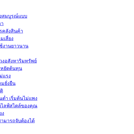
่างสมบูรณ์แบบ
หา
รคลังสินค้า
เสี่ยง
 ใช้งานยาวนาน
งอสังหาริมทรัพย์
หยัดต้นทุน
ม่แรง
มยั่งยืน
ติ
่ำ เริ่มต้นไม่แพง
ับไลฟ์สไตล์ของคุณ
ียง
มารถจับต้องได้