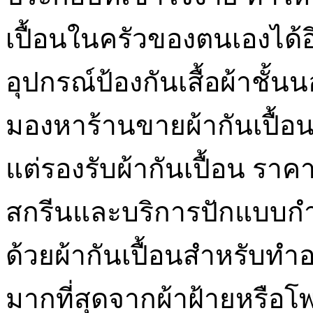
เปื้อนในครัวของตนเองได้อ
อุปกรณ์ป้องกันเสื้อผ้าชั้
มองหาร้านขายผ้ากันเปื้อนออ
แต่รองรับผ้ากันเปื้อน ราคาถ
สกรีนและบริการปักแบบก
ด้วยผ้ากันเปื้อนสำหรับทำ
มากที่สุดจากผ้าฝ้ายหรือโพล