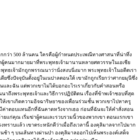
กกว่า 500 ล้านคน ใครคือผู้กำหนดประเพณีทางศาสนาที่น่าทึ่ง
ึงดูดผู้คนมากมายมาที่พระพุทธเจ้ามานานหลายศตวรรษในเอเชีย
ทธเจ้ามักถูกพรรณนาว่านั่งสงบนิ่งมาก พระพุทธเจ้าในอดีตเรา
่งปัจจุบันตั้งอยู่ในเนปาลตอนใต้ เขามักถูกเรียกว่าศากยมุนีซึ่ง
คุณและฉัน แต่พวกเขาไม่ได้บอกอะไรเราเกี่ยวกับคำสอนหรือ
งพระพุทธเจ้าและวิธีการปฏิบัติตน เรื่องที่ข้าพเจ้าชอบที่สุด
จนทำให้เขาเกิดความอิจฉาริษยาของเพื่อนร่วมชั้น พวกเขาไปหาครู
ามีค่าตอบแทนอีกที่ฉันคาดหวังจากเธอ ก่อนที่ฉันจะให้คำสั่งสอน
ุดท้ายแก่คุณ เริ่มฆ่าผู้คนและรวบรวมนิ้วของพวกเขา ตอนแรกเขา
รงทราบแล้ว เขาตระหนักดีว่าเมื่อถึงเวลานี้ องคุลิมาลจากไปมาก
ดินช้า ๆ บนเส้นทางผ่านป่า องคุลิมาลออกไปเห็นพระองค์เสด็จ