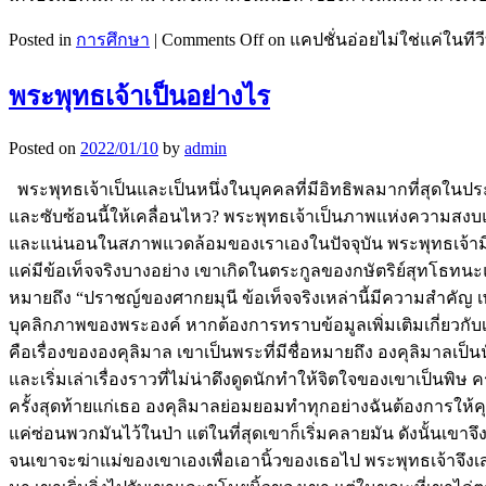
Posted in
การศึกษา
|
Comments Off
on แคปชั่นอ่อยไม่ใช่แค่ในทีวี
พระพุทธเจ้าเป็นอย่างไร
Posted on
2022/01/10
by
admin
พระพุทธเจ้าเป็นและเป็นหนึ่งในบุคคลที่มีอิทธิพลมากที่สุดในป
และซับซ้อนนี้ให้เคลื่อนไหว? พระพุทธเจ้าเป็นภาพแห่งความสง
และแน่นอนในสภาพแวดล้อมของเราเองในปัจจุบัน พระพุทธเจ้ามีห
แค่มีข้อเท็จจริงบางอย่าง เขาเกิดในตระกูลของกษัตริย์สุทโธทนะแ
หมายถึง “ปราชญ์ของศากยมุนี ข้อเท็จจริงเหล่านี้มีความสำคัญ 
บุคลิกภาพของพระองค์ หากต้องการทราบข้อมูลเพิ่มเติมเกี่ยวกับเ
คือเรื่องขององคุลิมาล เขาเป็นพระที่มีชื่อหมายถึง องคุลิมาลเป็
และเริ่มเล่าเรื่องราวที่ไม่น่าดึงดูดนักทำให้จิตใจของเขาเป็นพ
ครั้งสุดท้ายแก่เธอ องคุลิมาลย่อมยอมทำทุกอย่างฉันต้องการให้
แค่ซ่อนพวกมันไว้ในป่า แต่ในที่สุดเขาก็เริ่มคลายมัน ดังนั้น
จนเขาจะฆ่าแม่ของเขาเองเพื่อเอานิ้วของเธอไป พระพุทธเจ้าจึงเส