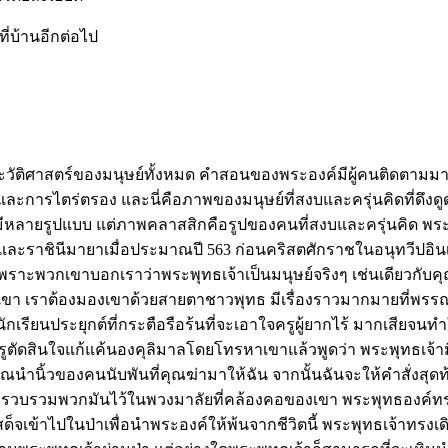
ที่บ้านอีกต่อไป
ระวัติศาสตร์ของมนุษย์ทั้งหมด คำสอนของพระองค์มีผู้คนติดตามมา
บและการไตร่ตรอง และนี่คือภาพของมนุษย์ที่สงบและครุ่นคิดที่ด
ลายรูปแบบ แต่ภาพคลาสสิกคือรูปของคนที่สงบและครุ่นคิด พระพุ
ละราชินีมายาเมื่อประมาณปี 563 ก่อนคริสตศักราชในอนุทวีปอินเดียซึ
เพราะพวกเขาบอกเราว่าพระพุทธเจ้าเป็นมนุษย์จริงๆ เช่นเดียวกับ
ขา เราต้องมองเขาด้วยสายตาชาวพุทธ มีเรื่องราวมากมายที่พรรณนาถึ
นนักเรียนประยุกต์ที่กระตือรือร้นที่จะเอาใจครูผู้ยากไร้ มากเสีย
ิษ ครูตัดสินใจแก้แค้นองคุลิมาลโดยโทรหาเขาแล้วพูดว่า พระพุทธเจ้
คุณนำนิ้วของคนนับพันที่คุณฆ่ามาให้ฉัน จากนั้นฉันจะให้คำสั่งส
เขาจึงรวบรวมพวกมันไว้ในพวงมาลัยที่คล้องคอของเขา พระพุทธองค์ท
ด็จเข้าไปในป่าเพื่อนำพระองค์ให้พ้นจากชีวิตนี้ พระพุทธเจ้าทรงเ