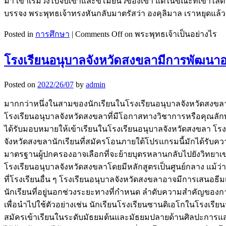
มา เขาเริ่มวิ่งไปจับเขาและขโมยนิ้วของเขา แต่ในขณะที่เขาไล่ต
บรรจง พระพุทธเจ้าทรงหันกลับมาตรัสว่า องคุลิมาล เราหยุดแล้
Posted in
การศึกษา
|
Comments Off
on พระพุทธเจ้าเป็นอย่างไร
โรงเรียนอนุบาลจังหวัดสงขลามีการพัฒนาอ
Posted on
2022/26/07
by
admin
มากกว่าหนึ่งในสามของนักเรียนในโรงเรียนอนุบาลจังหวัดสงขล
โรงเรียนอนุบาลจังหวัดสงขลาที่มีโอกาสทางวิชาการหรือคุณลัก
ได้รับมอบหมายให้เข้าเรียนในโรงเรียนอนุบาลจังหวัดสงขลา โรง
จังหวัดสงขลานักเรียนที่สมัครโอนภายใต้โปรแกรมนี้มักได้รับค
มาตรฐานผู้ปกครองอาจเลือกที่จะย้ายบุตรหลานกลับไปยังวิทยาเขต
โรงเรียนอนุบาลจังหวัดสงขลาโดยมีหลักสูตรเป็นศูนย์กลาง แม้ว่
ที่โรงเรียนอื่น ๆ โรงเรียนอนุบาลจังหวัดสงขลาอาจมีการเสนอธีมเ
นักเรียนที่อยู่นอกช่วงระยะทางที่กำหนด ลำดับความสำคัญของการย
เพื่อนำไปใช้ตัวอย่างเช่น นักเรียนโรงเรียนซานดิเอโกในโรงเร
สมัครเข้าเรียนในระดับมัธยมต้นและมัธยมปลายด้านศิลปะการแสดงนั