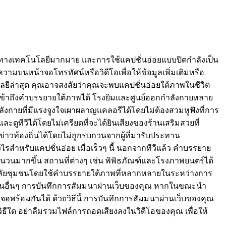
น้าทางเทคโนโลยีมากมาย และการใช้แคปชั่นอ่อยแบบปิดกำลังเป็น
ความบนหน้าจอโทรทัศน์หรือวิดีโอเพื่อให้ข้อมูลเพิ่มเติมหรือ
นโลยีล่าสุด คุณอาจสงสัยว่าคุณจะพบแคปชั่นอ่อยใต้ภาพในชีวิต
เข้าถึงคำบรรยายใต้ภาพได้ โรงยิมและศูนย์ออกกำลังกายหลาย
กำลังกายที่มีแรงจูงใจเผาผลาญแคลอรีได้โดยไม่ต้องสวมหูฟังที่การ
ละดูทีวีได้โดยไม่เครียดที่จะได้ยินเสียงของร้านเสริมสวยที่
าวท้องถิ่นได้โดยไม่ถูกรบกวนจากผู้ที่มารับประทาน
ำหรับแคปชั่นอ่อย เมื่อเร็วๆ นี้ นอกจากทีวีแล้ว คำบรรยาย
นวนมากขึ้น สถานที่ต่างๆ เช่น พิพิธภัณฑ์และโรงภาพยนตร์ได้
ิทยาลัยชุมชนโดยใช้คำบรรยายใต้ภาพที่หลากหลายในระหว่างการ
นด้านอื่นๆ การบันทึกการสัมมนาผ่านเว็บของคุณ หากในขณะนำ
พร้อมกันได้ ด้วยวิธีนี้ การบันทึกการสัมมนาผ่านเว็บของคุณ
ธีใด อย่าลืมรวมไฟล์การถอดเสียงลงในวิดีโอของคุณ เพื่อให้