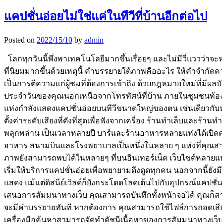
แคปชั่นอ่อยไม่ใช่แค่ในทีวีที่บ้านอีกต่อไป
Posted on
2022/15/10
by
admin
โลกทุกวันนี้พึ่งพาเทคโนโลยีมากขึ้นเรื่อยๆ และไม่มีวี่แววว
ที่นิยมมากขึ้นด้วยเหตุนี้ คำบรรยายใต้ภาพคืออะไร ให้คำจำกัดควา
เป็นการตีความแก่ผู้ชมที่ต้องการเข้าถึง ด้วยกฎหมายใหม่ที่มีผ
ประจำวันของคุณนอกเหนือจากโทรทัศน์ที่บ้าน ภายในชุมชนท้อง
แห่งกำลังแสดงแคปชั่นอ่อยบนทีวีขนาดใหญ่ของตน เช่นเดียวกับหน้าจ
ตั้งค่าระดับเสียงที่ดังที่สุดเพื่อฟังจากเครื่อง ร้านทำเล็บและร
พลุกพล่าน เป็นเวลาหลายปี บาร์และร้านอาหารหลายแห่งได้เปิดค
อาหาร สนามบินและโรงพยาบาลเป็นหนึ่งในหลาย ๆ แห่งที่คุณสาม
ภาพยังสามารถพบได้ในหลายๆ ที่บนอินเทอร์เน็ต เว็บไซต์หลายแห่
เริ่มให้บริการแคปชั่นอ่อยเพื่อพยายามดึงดูดทุกคน นอกจากนี้
แสดง แม้แต่ดิสนีย์เวิลด์ก็ยังกระโดดโลดเต้นไปกับอุปกรณ์แคป
เสนอการสัมมนาทางเว็บ คุณสามารถบันทึกทั้งหน้าจอได้ คุณก็สา
จะมีคำบรรยายทันที หากต้องการ คุณสามารถใช้ไฟล์การถอดเสียงเพ
เครื่องมือค้นหาสามารถจัดทำดัชนีเนื้อหาของการสัมมนาทางเว