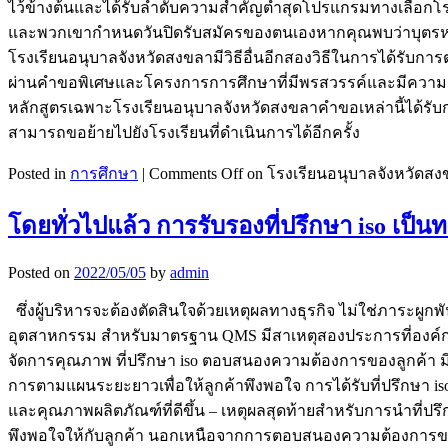
ไว้ข้างต้นและได้รับลำดับความสำคัญต่ำสุดโปรแกรมทางเลือกโรงเรี
และพวกเขากำหนดวันปิดรับสมัครของตนเองหากคุณพบว่าบุตรหล
โรงเรียนอนุบาลจังหวัดสงขลามีวิธีอื่นอีกสองวิธีในการได้รับ
ผ่านคำขอพิเศษและโครงการการศึกษาที่มีพรสวรรค์และมีความส
หลักสูตรเฉพาะโรงเรียนอนุบาลจังหวัดสงขลาคำขอเหล่านี้ได้ร
สามารถขอย้ายไปยังโรงเรียนที่ดำเนินการได้อีกครั้ง
Posted in
การศึกษา
|
Comments Off
on โรงเรียนอนุบาลจังหวัดส
โดยทั่วไปแล้ว การรับรองที่ปรึกษา iso เป็นท
Posted on
2022/05/05
by
admin
ซึ่งผู้บริหารจะต้องตัดสินใจด้วยเหตุผลทางธุรกิจ ไม่ใช่ภาระผูก
อุตสาหกรรม สำหรับมาตรฐาน QMS มีสาเหตุสองประการที่องค์กรค
จัดการคุณภาพ ที่ปรึกษา iso ตอบสนองความต้องการของลูกค้า 
การตามแผนระยะยาวเพื่อให้ลูกค้าพึงพอใจ การได้รับที่ปรึกษา i
และคุณภาพผลิตภัณฑ์ที่ดีขึ้น – เหตุผลสุดท้ายสำหรับการนำที่ป
พึงพอใจให้กับลูกค้า นอกเหนือจากการตอบสนองความต้องการของ