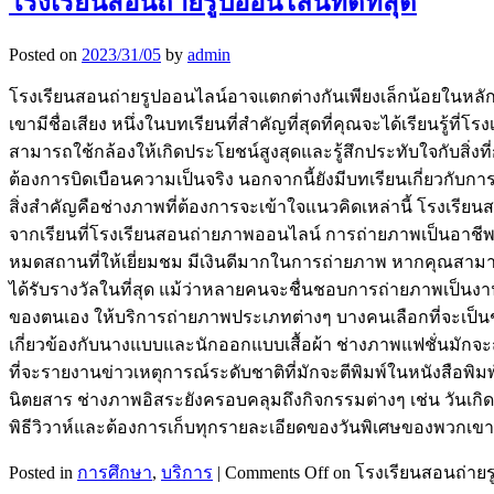
โรงเรียนสอนถ่ายรูปออนไลน์ที่ดีที่สุด
Posted on
2023/31/05
by
admin
โรงเรียนสอนถ่ายรูปออนไลน์อาจแตกต่างกันเพียงเล็กน้อยในหลักสูต
เขามีชื่อเสียง หนึ่งในบทเรียนที่สำคัญที่สุดที่คุณจะได้เรียนรู
สามารถใช้กล้องให้เกิดประโยชน์สูงสุดและรู้สึกประทับใจกับสิ่งที
ต้องการบิดเบือนความเป็นจริง นอกจากนี้ยังมีบทเรียนเกี่ยวก
สิ่งสำคัญคือช่างภาพที่ต้องการจะเข้าใจแนวคิดเหล่านี้ โรงเร
จากเรียนที่โรงเรียนสอนถ่ายภาพออนไลน์ การถ่ายภาพเป็นอาชีพ
หมดสถานที่ให้เยี่ยมชม มีเงินดีมากในการถ่ายภาพ หากคุณสามา
ได้รับรางวัลในที่สุด แม้ว่าหลายคนจะชื่นชอบการถ่ายภาพเป็น
ของตนเอง ให้บริการถ่ายภาพประเภทต่างๆ บางคนเลือกที่จะเป็
เกี่ยวข้องกับนางแบบและนักออกแบบเสื้อผ้า ช่างภาพแฟชั่นมักจะ
ที่จะรายงานข่าวเหตุการณ์ระดับชาติที่มักจะตีพิมพ์ในหนังสื
นิตยสาร ช่างภาพอิสระยังครอบคลุมถึงกิจกรรมต่างๆ เช่น วันเกิด
พิธีวิวาห์และต้องการเก็บทุกรายละเอียดของวันพิเศษของพวกเข
Posted in
การศึกษา
,
บริการ
|
Comments Off
on โรงเรียนสอนถ่ายรูป