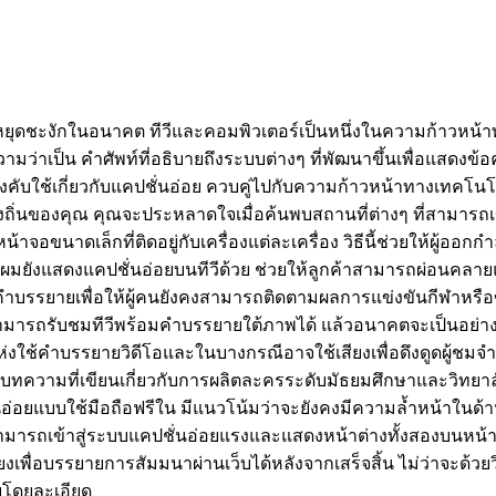
่าจะหยุดชะงักในอนาคต ทีวีและคอมพิวเตอร์เป็นหนึ่งในความก้าวห
มว่าเป็น คำศัพท์ที่อธิบายถึงระบบต่างๆ ที่พัฒนาขึ้นเพื่อแสดงข้อ
ลบังคับใช้เกี่ยวกับแคปชั่นอ่อย ควบคู่ไปกับความก้าวหน้าทางเทคโ
ถิ่นของคุณ คุณจะประหลาดใจเมื่อค้นพบสถานที่ต่างๆ ที่สามารถ
อขนาดเล็กที่ติดอยู่กับเครื่องแต่ละเครื่อง วิธีนี้ช่วยให้ผู้ออก
้านทำผมยังแสดงแคปชั่นอ่อยบนทีวีด้วย ช่วยให้ลูกค้าสามารถผ่อนคลายแ
ำบรรยายเพื่อให้ผู้คนยังคงสามารถติดตามผลการแข่งขันกีฬาหรือข่
ารถรับชมทีวีพร้อมคำบรรยายใต้ภาพได้ แล้วอนาคตจะเป็นอย่างไรส
งใช้คำบรรยายวิดีโอและในบางกรณีอาจใช้เสียงเพื่อดึงดูดผู้ชมจำ
ยังมีบทความที่เขียนเกี่ยวกับการผลิตละครระดับมัธยมศึกษาและว
ชั่นอ่อยแบบใช้มือถือฟรีใน มีแนวโน้มว่าจะยังคงมีความล้ำหน้าใ
มารถเข้าสู่ระบบแคปชั่นอ่อยแรงและแสดงหน้าต่างทั้งสองบนหน้าจอ
ื่อบรรยายการสัมมนาผ่านเว็บได้หลังจากเสร็จสิ้น ไม่ว่าจะด้วยวิ
็บโดยละเอียด