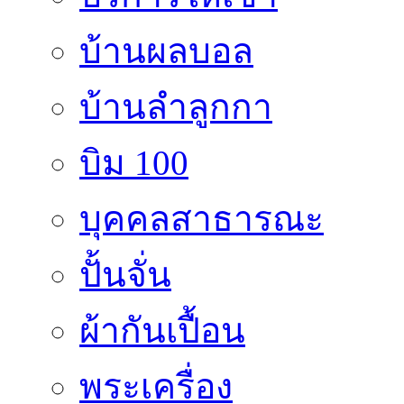
บ้านผลบอล
บ้านลำลูกกา
บิม 100
บุคคลสาธารณะ
ปั้นจั่น
ผ้ากันเปื้อน
พระเครื่อง